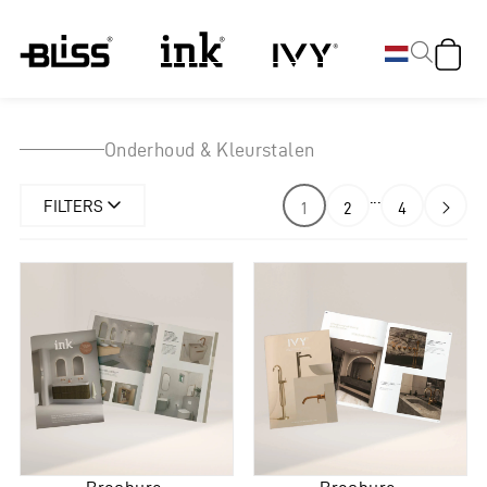
NEDERLANDS
ENGLISH
DEUTSCH
Onderhoud & Kleurstalen
DANSK
FRANÇAIS
...
POLSKI
FILTERS
1
2
4
NORSK